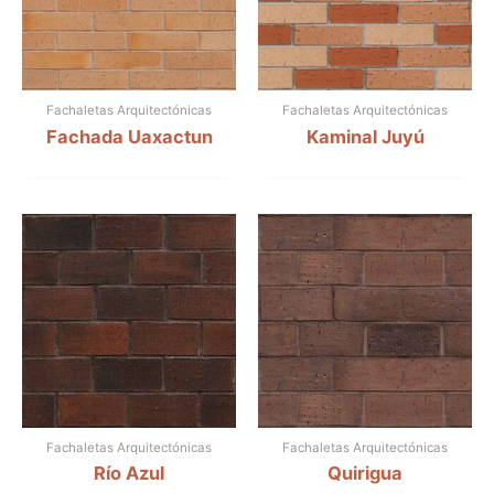
Fachaletas Arquitectónicas
Fachaletas Arquitectónicas
Fachada Uaxactun
Kaminal Juyú
Fachaletas Arquitectónicas
Fachaletas Arquitectónicas
Río Azul
Quirigua