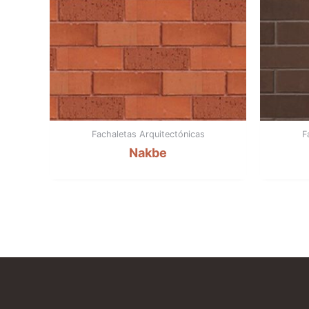
Fachaletas Arquitectónicas
F
Nakbe