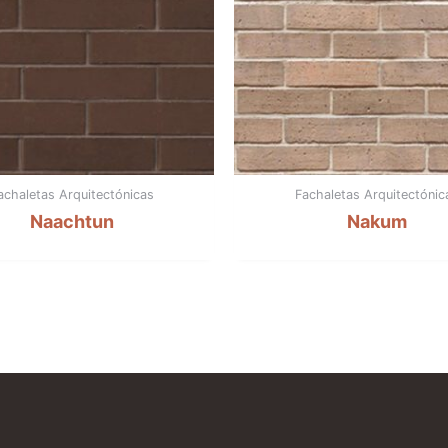
achaletas Arquitectónicas
Fachaletas Arquitectónic
Naachtun
Nakum