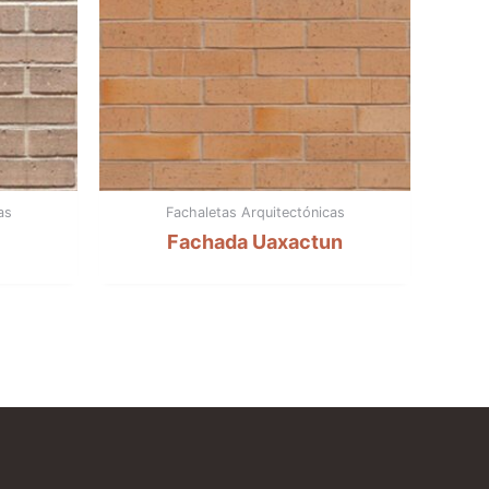
as
Fachaletas Arquitectónicas
Fachada Uaxactun