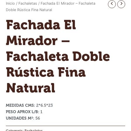
Inicio
/
Fachaletas
/ Fachada El Mirador – Fachaleta
Doble Rústica Fina Natural
Fachada El
Mirador –
Fachaleta Doble
Rústica Fina
Natural
MEDIDAS CMS:
2*6.5*23
PESO APROX L/B:
1
UNIDADES M²:
56
Categoría:
Fachaletas